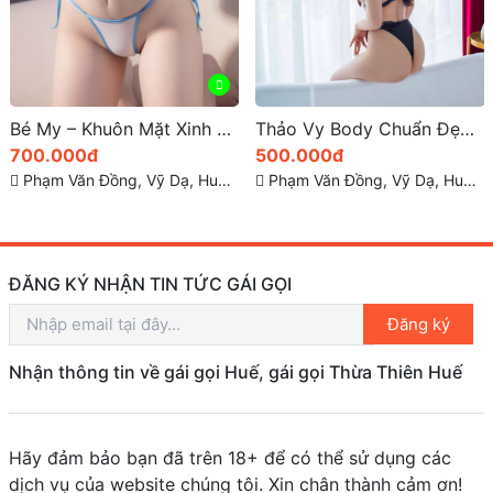
Bé My – Khuôn Mặt Xinh Đẹp- Body Gợi Tình
Thảo Vy Body Chuẩn Đẹp Xinh Duyên Đáng Yêu
700.000đ
500.000đ
Phạm Văn Đồng, Vỹ Dạ, Huế, Thừa Thiên Huế
Phạm Văn Đồng, Vỹ Dạ, Huế, Thừa Thiên Huế
ĐĂNG KÝ NHẬN TIN TỨC GÁI GỌI
Đăng ký
Nhận thông tin về gái gọi Huế, gái gọi Thừa Thiên Huế
Hãy đảm bảo bạn đã trên 18+ để có thể sử dụng các
dịch vụ của website chúng tôi. Xin chân thành cảm ơn!