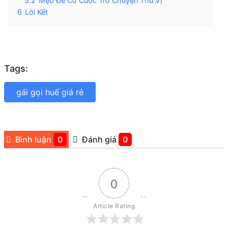
5.2
Mẹo Để Có Cuộc Trò Chuyện Thú Vị
6
Lời Kết
Tags:
gái gọi huế giá rẻ
Bình luận
0
Đánh giá
0
0
Article Rating