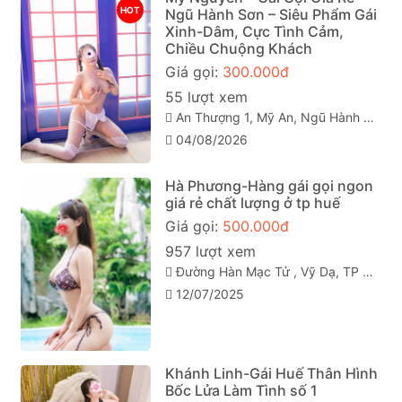
HOT
Ngũ Hành Sơn – Siêu Phẩm Gái
Xinh-Dâm, Cực Tình Cảm,
Chiều Chuộng Khách
Giá gọi:
300.000đ
55 lượt xem
An Thượng 1, Mỹ An, Ngũ Hành Sơn, Đà Nẵng
04/08/2026
Hà Phương-Hàng gái gọi ngon
giá rẻ chất lượng ở tp huế
Giá gọi:
500.000đ
957 lượt xem
Đường Hàn Mạc Tử , Vỹ Dạ, TP Huế
12/07/2025
Khánh Linh-Gái Huế Thân Hình
Bốc Lửa Làm Tình số 1