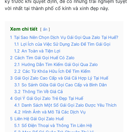
kỹ trước khi quyết định, để có những trải nghiệm tuyệt
vời nhất tại thành phố cổ kính và xinh đẹp này.
Xem chi tiết
ẩn
1
Tại Sao Nên Chọn Dịch Vụ Gái Gọi Qua Zalo Tại Huế?
1.1
Lợi Ích của Việc Sử Dụng Zalo Để Tìm Gái Gọi
1.2
An Toàn và Tiện Lợi
2
Cách Tìm Gái Gọi Huế Có Zalo
2.1
Hướng Dẫn Tìm Kiếm Gái Gọi Qua Zalo
2.2
Các Từ Khóa Hữu Ích Để Tìm Kiếm
3
Gái Gọi Zalo Cao Cấp và Giá Cả Hợp Lý Tại Huế
3.1
So Sánh Giữa Gái Gọi Cao Cấp và Bình Dân
3.2
Thông Tin Về Giá Cả
4
Gợi Ý Gái Gọi Zalo Trẻ Đẹp Tại Huế
4.1
Danh Sách Một Số Gái Gọi Zalo Được Yêu Thích
4.2
Hình Ảnh và Mô Tả Các Dịch Vụ
5
Liên Hệ Gái Gọi Zalo Huế
5.1
Số Điện Thoại và Thông Tin Liên Hệ