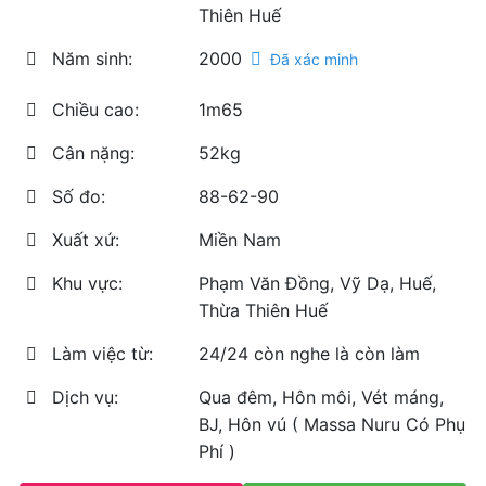
Thiên Huế
Năm sinh:
2000
Đã xác minh
Chiều cao:
1m65
Cân nặng:
52kg
Số đo:
88-62-90
Xuất xứ:
Miền Nam
Khu vực:
Phạm Văn Đồng, Vỹ Dạ, Huế,
Thừa Thiên Huế
Làm việc từ:
24/24 còn nghe là còn làm
Dịch vụ:
Qua đêm, Hôn môi, Vét máng,
BJ, Hôn vú ( Massa Nuru Có Phụ
Phí )