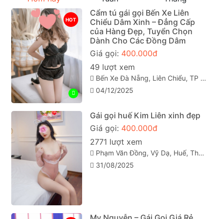
Cẩm tú gái gọi Bến Xe Liên
HOT
Chiểu Dâm Xinh – Đẳng Cấp
của Hàng Đẹp, Tuyển Chọn
Dành Cho Các Đồng Dâm
Giá gọi:
400.000đ
49 lượt xem
Bến Xe Đà Nẵng, Liên Chiểu, TP Đà Nẵng
04/12/2025
Gái gọi huế Kim Liên xinh đẹp
Giá gọi:
400.000đ
2771 lượt xem
Phạm Văn Đồng, Vỹ Dạ, Huế, Thừa Thiên Huế
31/08/2025
My Nguyễn – Gái Gọi Giá Rẻ