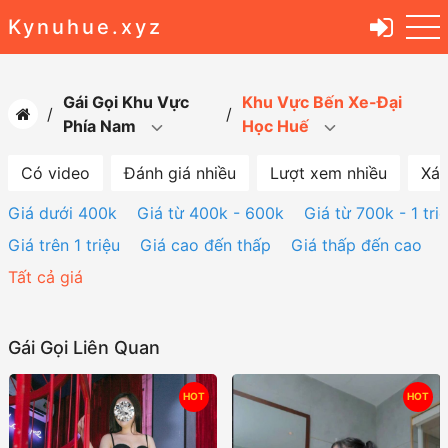
Kynuhue.xyz
Gái Gọi Khu Vực
Khu Vực Bến Xe-Đại
Phía Nam
Học Huế
Có video
Đánh giá nhiều
Lượt xem nhiều
Xác
Giá dưới 400k
Giá từ 400k - 600k
Giá từ 700k - 1 tri
Giá trên 1 triệu
Giá cao đến thấp
Giá thấp đến cao
Tất cả giá
Gái Gọi Liên Quan
HOT
HOT