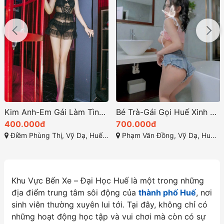
Kim Anh-Em Gái Làm Tình Siêu Nhiệt Huyết
Bé Trà-Gái Gọi Huế Xinh Nhiệt Tình Hoang Dại
400.000đ
700.000đ
Điềm Phùng Thị, Vỹ Dạ, Huế, Thừa Thiên Huế
Phạm Văn Đồng, Vỹ Dạ, Huế, Thừa Thiên Huế
Khu Vực Bến Xe – Đại Học Huế là một trong những
địa điểm trung tâm sôi động của
thành phố Huế
, nơi
sinh viên thường xuyên lui tới. Tại đây, không chỉ có
những hoạt động học tập và vui chơi mà còn có sự