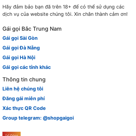
những dịch vụ này. Chắc chắn rằng, với những trải
Hãy đảm bảo bạn đã trên 18+ để có thể sử dụng các
nghiệm đáng nhớ mà gái gọi sinh viên Huế và gái gọi
dịch vụ của website chúng tôi. Xin chân thành cảm ơn!
baby sugar Thừa Thiên Huế mang lại, bạn sẽ có
những phút giây thư giãn tuyệt vời giữa guồng quay
Gái gọi Bắc Trung Nam
của cuộc sống sinh viên.
Gái gọi Sài Gòn
Với những từ khóa như Khu Vực Bến Xe – Đại Học
Gái gọi Đà Nẵng
Huế, gái gọi sinh viên Huế và gái gọi baby sugar
Thừa Thiên Huế, bạn có thể dễ dàng tìm thấy thông
Gái gọi Hà Nội
tin và kết nối với những dịch vụ phù hợp nhất với
Gái gọi các tỉnh khác
nhu cầu của mình. Hãy tận hưởng cuộc sống sinh
viên đầy màu sắc và đừng bỏ lỡ những cơ hội để trải
Thông tin chung
nghiệm những điều thú vị tại đây!
Liên hệ chúng tôi
Đăng gái miễn phí
Xác thực QR Code
Group telegram: @shopgaigoi
[x] Đóng