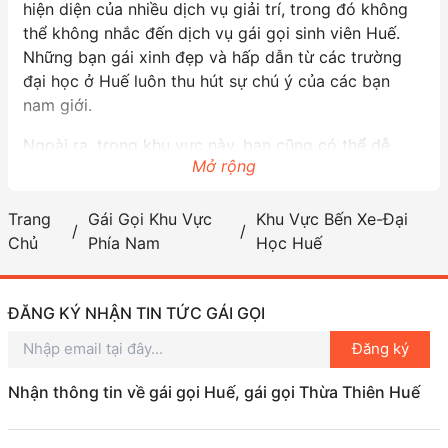
hiện diện của nhiều dịch vụ giải trí, trong đó không
thể không nhắc đến dịch vụ gái gọi sinh viên Huế.
Những bạn gái xinh đẹp và hấp dẫn từ các trường
đại học ở Huế luôn thu hút sự chú ý của các bạn
nam giới.
Ngoài ra, trong khu vực này, bạn cũng có thể dễ
Mở rộng
dàng tìm thấy các dịch vụ gái gọi baby sugar Thừa
Thiên Huế. Những cô gái nhẹ nhàng, dễ thương có
thể mang đến cho bạn những trải nghiệm thú vị và
Trang
Gái Gọi Khu Vực
Khu Vực Bến Xe-Đại
mới mẻ, giúp giảm bớt căng thẳng trong cuộc sống
Chủ
Phía Nam
Học Huế
học tập. Các dịch vụ gái gọi này không chỉ phát
triển mạnh mẽ về số lượng mà còn đa dạng về chất
ĐĂNG KÝ NHẬN TIN TỨC GÁI GỌI
lượng, đáp ứng nhu cầu của các bạn trẻ trong khu
vực Khu Vực Bến Xe – Đại Học Huế.
Đăng ký
Nếu bạn đang tìm kiếm một buổi tối thú vị cùng bạn
Nhận thông tin về gái gọi Huế, gái gọi Thừa Thiên Huế
bè hoặc đơn giản chỉ là muốn thư giãn sau những
giờ học căng thẳng, đừng ngần ngại khám phá