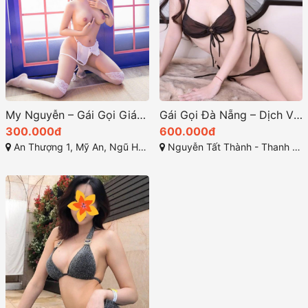
My Nguyễn – Gái Gọi Giá Rẻ Ngũ Hành Sơn – Siêu Phẩm Gái Xinh-Dâm, Cực Tình Cảm, Chiều Chuộng Khách
Gái Gọi Đà Nẵng – Dịch Vụ ăn chơi gái gú số 1 đà nẵng
300.000đ
600.000đ
An Thượng 1, Mỹ An, Ngũ Hành Sơn, Đà Nẵng
Nguyễn Tất Thành - Thanh Khê - Đà Nẵng