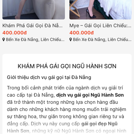
Khám Phá Gái Gọi Đà Nẵng: Hương Trà – Gái Gọi Bến Xe Teen Girl 2K Siêu Nóng Bỏng, Khuôn Mặt Thanh Tú, Vú Bím Non Tơ
Mye – Gái Gọi Liên Chiểu: Hàng Ngon Bến Xe Đà Nẵng, Đặc Sản Hàng Non Tơ, Duyên Dáng Tình Cảm, Ngọt Ngào Dễ Thương, Phục Vụ Nhiệt Tình
400.000đ
400.000đ
Bến Xe Đà Nẵng, Liên Chiểu, TP Đà Nẵng
Bến Xe Đà Nẵng, Liên Chiểu, TP Đà Nẵng
KHÁM PHÁ GÁI GỌI NGŨ HÀNH SƠN
Giới thiệu dịch vụ gái gọi tại Đà Nẵng
Trong bối cảnh phát triển của ngành dịch vụ giải trí
cao cấp tại Đà Nẵng,
dịch vụ gái gọi Ngũ Hành Sơn
đã trở thành một trong những lựa chọn hàng đầu
dành cho những khách hàng mong muốn trải nghiệm
sự thăng hoa, thư giãn trong không gian riêng tư và
đẳng cấp. Dịch vụ này cung cấp
gái gọi đẹp Ngũ
Hành Sơn
, những kỹ nữ Ngũ Hành Sơn có ngoại hình