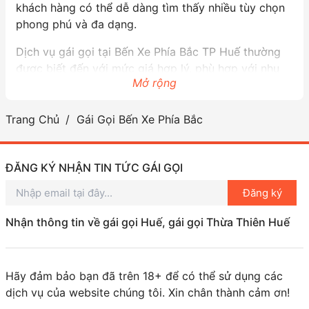
khách hàng có thể dễ dàng tìm thấy nhiều tùy chọn
phong phú và đa dạng.
Dịch vụ gái gọi tại Bến Xe Phía Bắc TP Huế thường
được biết đến với mức giá hợp lý, phù hợp với nhu
Mở rộng
cầu của nhiều người. Khi nhắc đến “gái gọi giá rẻ bến
xe Huế”, bạn còn có khả năng tìm thấy những dịch
vụ chất lượng, dễ dàng kết nối với các cô gái xinh
Trang Chủ
Gái Gọi Bến Xe Phía Bắc
đẹp và nhiệt tình. Tại đây, nhằm phục vụ cho nhu cầu
của khách hàng, nhiều đơn vị cung cấp dịch vụ đã
ĐĂNG KÝ NHẬN TIN TỨC GÁI GỌI
có mặt và cam kết mang đến trải nghiệm tốt nhất.
Đăng ký
Ngoài việc tìm kiếm những trải nghiệm thú vị qua
dịch vụ gái gọi, Bến Xe Phía Bắc TP Huế còn là nơi lý
Nhận thông tin về gái gọi Huế, gái gọi Thừa Thiên Huế
tưởng để bắt đầu những chuyến hành trình đến các
địa điểm du lịch nổi tiếng trong khu vực như thành
phố Huế, lăng tẩm, và di tích lịch sử. Hãy tận dụng
Hãy đảm bảo bạn đã trên 18+ để có thể sử dụng các
cơ hội này để khám phá và thưởng thức vẻ đẹp văn
dịch vụ của website chúng tôi. Xin chân thành cảm ơn!
hóa tại thành phố Huế trong khi vẫn đảm bảo rằng