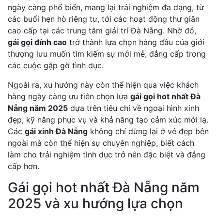
ngày càng phổ biến, mang lại trải nghiệm đa dạng, từ
các buổi hẹn hò riêng tư, tới các hoạt động thư giãn
cao cấp tại các trung tâm giải trí Đà Nẵng. Nhờ đó,
gái gọi đỉnh cao
trở thành lựa chọn hàng đầu của giới
thượng lưu muốn tìm kiếm sự mới mẻ, đẳng cấp trong
các cuộc gặp gỡ tình dục.
Ngoài ra, xu hướng này còn thể hiện qua việc khách
hàng ngày càng ưu tiên chọn lựa
gái gọi hot nhất Đà
Nẵng năm 2025
dựa trên tiêu chí về ngoại hình xinh
đẹp, kỹ năng phục vụ và khả năng tạo cảm xúc mới lạ.
Các
gái xinh Đà Nẵng
không chỉ dừng lại ở vẻ đẹp bên
ngoài mà còn thể hiện sự chuyên nghiệp, biết cách
làm cho trải nghiệm tình dục trở nên đặc biệt và đẳng
cấp hơn.
Gái gọi hot nhất Đà Nẵng năm
2025 và xu hướng lựa chọn