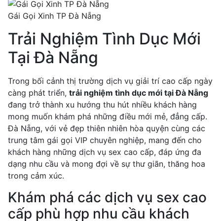
Gái Gọi Xinh TP Đà Nẵng
Trải Nghiệm Tình Dục Mới
Tại Đà Nẵng
Trong bối cảnh thị trường dịch vụ giải trí cao cấp ngày
càng phát triển,
trải nghiệm tình dục mới tại Đà Nẵng
đang trở thành xu hướng thu hút nhiều khách hàng
mong muốn khám phá những điều mới mẻ, đẳng cấp.
Đà Nẵng, với vẻ đẹp thiên nhiên hòa quyện cùng các
trung tâm gái gọi VIP chuyên nghiệp, mang đến cho
khách hàng những dịch vụ sex cao cấp, đáp ứng đa
dạng nhu cầu và mong đợi về sự thư giãn, thăng hoa
trong cảm xúc.
Khám phá các dịch vụ sex cao
cấp phù hợp nhu cầu khách