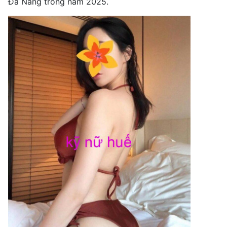
Đà Nẵng trong năm 2025.