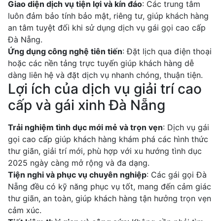
Giao diện dịch vụ tiện lợi và kín đáo
: Các trung tâm
luôn đảm bảo tính bảo mật, riêng tư, giúp khách hàng
an tâm tuyệt đối khi sử dụng dịch vụ gái gọi cao cấp
Đà Nẵng.
Ứng dụng công nghệ tiên tiến
: Đặt lịch qua điện thoại
hoặc các nền tảng trực tuyến giúp khách hàng dễ
dàng liên hệ và đặt dịch vụ nhanh chóng, thuận tiện.
Lợi ích của dịch vụ giải trí cao
cấp và gái xinh Đà Nẵng
Trải nghiệm tình dục mới mẻ và trọn vẹn
: Dịch vụ gái
gọi cao cấp giúp khách hàng khám phá các hình thức
thư giãn, giải trí mới, phù hợp với xu hướng tình dục
2025 ngày càng mở rộng và đa dạng.
Tiện nghi và phục vụ chuyên nghiệp
: Các gái gọi Đà
Nẵng đều có kỹ năng phục vụ tốt, mang đến cảm giác
thư giãn, an toàn, giúp khách hàng tận hưởng trọn vẹn
cảm xúc.