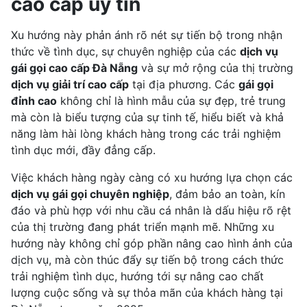
cao cấp uy tín
Xu hướng này phản ánh rõ nét sự tiến bộ trong nhận
thức về tình dục, sự chuyên nghiệp của các
dịch vụ
gái gọi cao cấp Đà Nẵng
và sự mở rộng của thị trường
dịch vụ giải trí cao cấp
tại địa phương. Các
gái gọi
đỉnh cao
không chỉ là hình mẫu của sự đẹp, trẻ trung
mà còn là biểu tượng của sự tinh tế, hiểu biết và khả
năng làm hài lòng khách hàng trong các trải nghiệm
tình dục mới, đầy đẳng cấp.
Việc khách hàng ngày càng có xu hướng lựa chọn các
dịch vụ gái gọi chuyên nghiệp
, đảm bảo an toàn, kín
đáo và phù hợp với nhu cầu cá nhân là dấu hiệu rõ rệt
của thị trường đang phát triển mạnh mẽ. Những xu
hướng này không chỉ góp phần nâng cao hình ảnh của
dịch vụ, mà còn thúc đẩy sự tiến bộ trong cách thức
trải nghiệm tình dục, hướng tới sự nâng cao chất
lượng cuộc sống và sự thỏa mãn của khách hàng tại