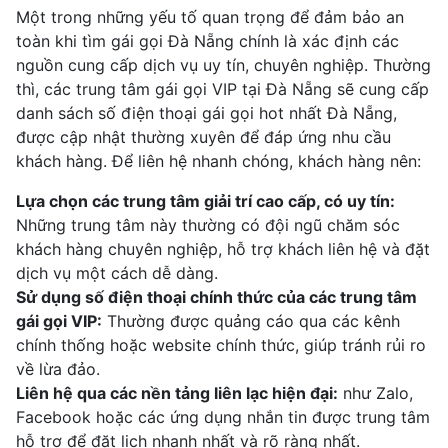
Một trong những yếu tố quan trọng để đảm bảo an
toàn khi tìm gái gọi Đà Nẵng chính là xác định các
nguồn cung cấp dịch vụ uy tín, chuyên nghiệp. Thường
thì, các trung tâm gái gọi VIP tại Đà Nẵng sẽ cung cấp
danh sách số điện thoại gái gọi hot nhất Đà Nẵng,
được cập nhật thường xuyên để đáp ứng nhu cầu
khách hàng. Để liên hệ nhanh chóng, khách hàng nên:
Lựa chọn các trung tâm giải trí cao cấp, có uy tín:
Những trung tâm này thường có đội ngũ chăm sóc
khách hàng chuyên nghiệp, hỗ trợ khách liên hệ và đặt
dịch vụ một cách dễ dàng.
Sử dụng số điện thoại chính thức của các trung tâm
gái gọi VIP:
Thường được quảng cáo qua các kênh
chính thống hoặc website chính thức, giúp tránh rủi ro
về lừa đảo.
Liên hệ qua các nền tảng liên lạc hiện đại:
như Zalo,
Facebook hoặc các ứng dụng nhắn tin được trung tâm
hỗ trợ để đặt lịch nhanh nhất và rõ ràng nhất.