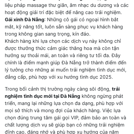
liệu pháp massage thư giãn, âm nhạc du dương và các
hoạt động giải trí đặc biệt để nâng cao trải nghiệm.
Gái xinh Đà Nẵng
: Những cô gái có ngoại hình bắt
mắt, kỹ năng tốt, luôn sẵn sàng phục vụ khách hàng
trong không gian sang trọng, kín đáo.
Khách hàng khi lựa chọn các dịch vụ này không chỉ
được thưởng thức cảm giác thăng hoa mà còn tận
hưởng sự thoải mái, an toàn và riêng tư tối đa. Đây
chính là điểm mạnh giúp Đà Nẵng trở thành điểm đến
lý tưởng cho những ai muốn trải nghiệm tình dục mới,
đẳng cấp, phù hợp với xu hướng tình dục 2025.
Trong bối cảnh thị trường ngày càng sôi động,
trải
nghiệm tình dục mới tại Đà Nẵng
không ngừng phát
triển, mang lại những lựa chọn đa dạng, phù hợp với
mọi sở thích và mong đợi của khách hàng. Việc lựa
chọn đúng trung tâm gái gọi VIP, đảm bảo an toàn và
chất lượng dịch vụ sẽ giúp bạn có những trải nghiệm
đỉnh cao, đáng nhớ và phù hợp xu hướng của năm