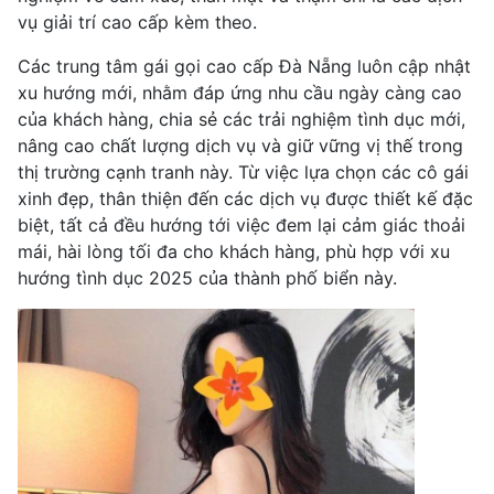
vụ giải trí cao cấp kèm theo.
Các trung tâm gái gọi cao cấp Đà Nẵng luôn cập nhật
xu hướng mới, nhằm đáp ứng nhu cầu ngày càng cao
của khách hàng, chia sẻ các trải nghiệm tình dục mới,
nâng cao chất lượng dịch vụ và giữ vững vị thế trong
thị trường cạnh tranh này. Từ việc lựa chọn các cô gái
xinh đẹp, thân thiện đến các dịch vụ được thiết kế đặc
biệt, tất cả đều hướng tới việc đem lại cảm giác thoải
mái, hài lòng tối đa cho khách hàng, phù hợp với xu
hướng tình dục 2025 của thành phố biển này.