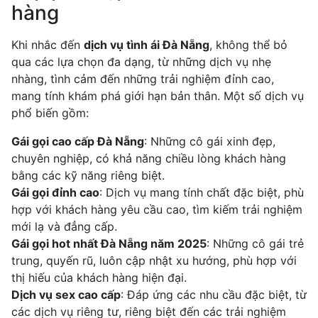
hàng
Khi nhắc đến
dịch vụ tình ái Đà Nẵng
, không thể bỏ
qua các lựa chọn đa dạng, từ những dịch vụ nhẹ
nhàng, tình cảm đến những trải nghiệm đỉnh cao,
mang tính khám phá giới hạn bản thân. Một số dịch vụ
phổ biến gồm:
Gái gọi cao cấp Đà Nẵng
: Những cô gái xinh đẹp,
chuyên nghiệp, có khả năng chiều lòng khách hàng
bằng các kỹ năng riêng biệt.
Gái gọi đỉnh cao
: Dịch vụ mang tính chất đặc biệt, phù
hợp với khách hàng yêu cầu cao, tìm kiếm trải nghiệm
mới lạ và đẳng cấp.
Gái gọi hot nhất Đà Nẵng năm 2025
: Những cô gái trẻ
trung, quyến rũ, luôn cập nhật xu hướng, phù hợp với
thị hiếu của khách hàng hiện đại.
Dịch vụ sex cao cấp
: Đáp ứng các nhu cầu đặc biệt, từ
các dịch vụ riêng tư, riêng biệt đến các trải nghiệm