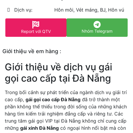
Dịch vụ:
Hôn môi, Vét máng, BJ, Hôn vú
Nhóm Telegram
Report với QTV
Giới thiệu về em hàng :
Giới thiệu về dịch vụ gái
gọi cao cấp tại Đà Nẵng
Trong bối cảnh sự phát triển của ngành dịch vụ giải trí
cao cấp,
gái gọi cao cấp Đà Nẵng
đã trở thành một
phần không thể thiếu trong đời sống của những khách
hàng tìm kiếm trải nghiệm đẳng cấp và riêng tư. Các
trung tâm gái gọi VIP tại Đà Nẵng không chỉ cung cấp
những
gái xinh Đà Nẵng
có ngoại hình nổi bật mà còn