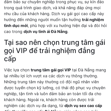
đảm bảo sự chuyên nghiệp trong phục vụ, sự kín đáo
trong quá trình giao dịch, và khả năng đáp ứng mọi
nhu cầu của khách hàng. Dịch vụ gái gọi cao cấp này
hướng đến những người muốn tận hưởng
trải nghiệm
tình dục mới
, phù hợp với xu hướng hiện đại và đòi hỏi
cao trong
dịch vụ tình ái Đà Nẵng
.
Tại sao nên chọn trung tâm gái
gọi VIP để trải nghiệm đẳng
cấp
Việc lựa chọn
trung tâm gái gọi VIP
tại Đà Nẵng mang
lại nhiều lợi ích vượt xa các dịch vụ thông thường.
Những trung tâm này thường có đội ngũ nhân viên
được tuyển chọn kỹ lưỡng, có thái độ phục vụ chuyên
nghiệp, tận tình và luôn đảm bảo an toàn tối đa cho
khách hàng. Ngoài ra, khách hàng còn được trải
nghiệm các dịch vụ đa dạng, từ
dịch vụ sex cao cấp