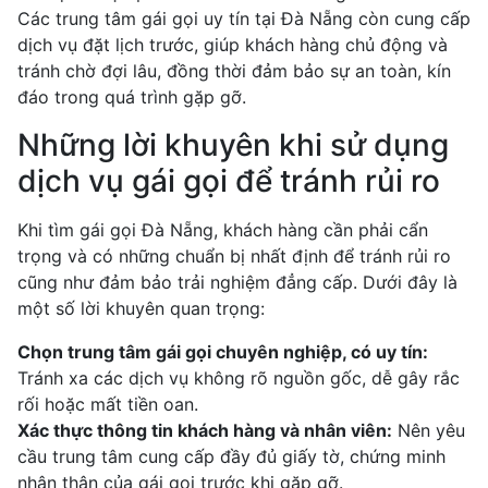
Các trung tâm gái gọi uy tín tại Đà Nẵng còn cung cấp
dịch vụ đặt lịch trước, giúp khách hàng chủ động và
tránh chờ đợi lâu, đồng thời đảm bảo sự an toàn, kín
đáo trong quá trình gặp gỡ.
Những lời khuyên khi sử dụng
dịch vụ gái gọi để tránh rủi ro
Khi tìm gái gọi Đà Nẵng, khách hàng cần phải cẩn
trọng và có những chuẩn bị nhất định để tránh rủi ro
cũng như đảm bảo trải nghiệm đẳng cấp. Dưới đây là
một số lời khuyên quan trọng:
Chọn trung tâm gái gọi chuyên nghiệp, có uy tín:
Tránh xa các dịch vụ không rõ nguồn gốc, dễ gây rắc
rối hoặc mất tiền oan.
Xác thực thông tin khách hàng và nhân viên:
Nên yêu
cầu trung tâm cung cấp đầy đủ giấy tờ, chứng minh
nhân thân của gái gọi trước khi gặp gỡ.