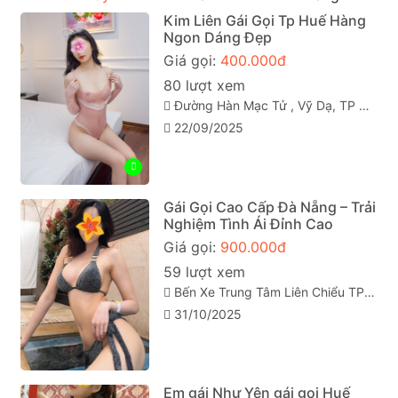
Kim Liên Gái Gọi Tp Huế Hàng
Ngon Dáng Đẹp
Giá gọi:
400.000đ
80 lượt xem
Đường Hàn Mạc Tử , Vỹ Dạ, TP Huế
22/09/2025
Gái Gọi Cao Cấp Đà Nẵng – Trải
Nghiệm Tình Ái Đỉnh Cao
Giá gọi:
900.000đ
59 lượt xem
Bến Xe Trung Tâm Liên Chiểu TP Đà Nẵng
31/10/2025
Em gái Như Yên gái gọi Huế