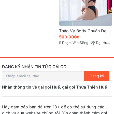
Thảo Vy Body Chuẩn Đẹp Xinh Duyên Đáng Yêu
500.000đ
Phạm Văn Đồng, Vỹ Dạ, Huế, Thừa Thiên Huế
ĐĂNG KÝ NHẬN TIN TỨC GÁI GỌI
Đăng ký
Nhận thông tin về gái gọi Huế, gái gọi Thừa Thiên Huế
Hãy đảm bảo bạn đã trên 18+ để có thể sử dụng các
dịch vụ của website chúng tôi. Xin chân thành cảm ơn!