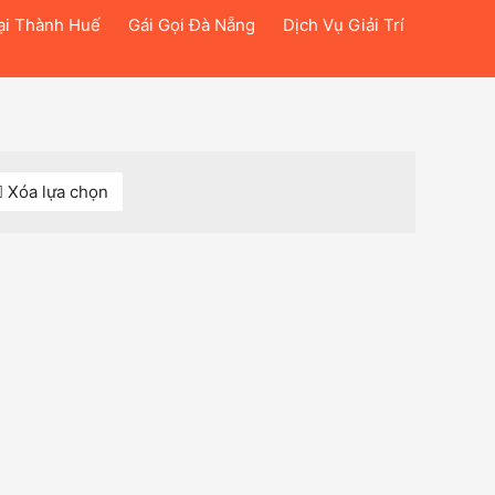
ại Thành Huế
Gái Gọi Đà Nẵng
Dịch Vụ Giải Trí
Xóa lựa chọn