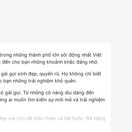
 trong những thành phố lớn sôi động nhất Việt
g đến cho bạn những khoảnh khắc đáng nhớ.
gái gọi xinh đẹp, quyến rũ. Họ không chỉ biết
ho bạn những trải nghiệm khó quên.
ó có gái gọi. Từ những cô nàng dịu dàng đến
ững ai muốn tìm kiếm sự mới mẻ và trải nghiệm
đẹp mà còn rất thân thiện và hài hước. Đà Nẵng
ẽ làm bạn cảm thấy thoải mái và vui vẻ.