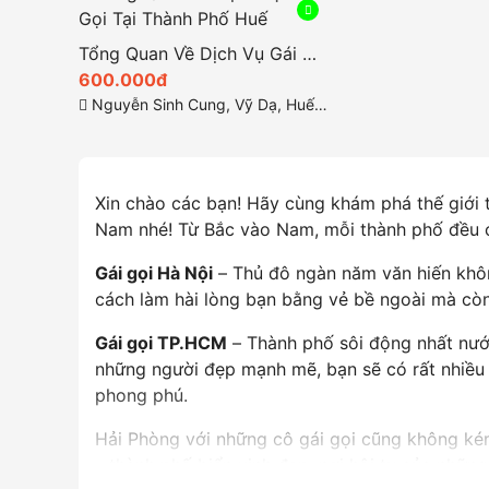
Tổng Quan Về Dịch Vụ Gái Gọi Tại Thành Phố Huế
600.000đ
Nguyễn Sinh Cung, Vỹ Dạ, Huế, Thừa Thiên Huế
Xin chào các bạn! Hãy cùng khám phá thế giới t
Nam nhé! Từ Bắc vào Nam, mỗi thành phố đều 
Gái gọi Hà Nội
– Thủ đô ngàn năm văn hiến không
cách làm hài lòng bạn bằng vẻ bề ngoài mà còn
Gái gọi TP.HCM
– Thành phố sôi động nhất nước 
những người đẹp mạnh mẽ, bạn sẽ có rất nhiều
phong phú.
Hải Phòng với những cô gái gọi cũng không kém
– thành phố biển xinh đẹp, nơi hội tụ của những