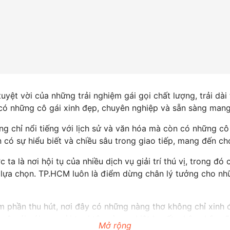
uyệt vời của những trải nghiệm gái gọi chất lượng, trải dài
có những cô gái xinh đẹp, chuyên nghiệp và sẵn sàng man
 chỉ nổi tiếng với lịch sử và văn hóa mà còn có những cô 
 có sự hiểu biết và chiều sâu trong giao tiếp, mang đến c
ta là nơi hội tụ của nhiều dịch vụ giải trí thú vị, trong đ
 lựa chọn. TP.HCM luôn là điểm dừng chân lý tưởng cho nh
 phần thu hút, nơi đây có những nàng thơ không chỉ xinh 
 cô gái với nụ cười tươi tắn và sự nhiệt huyết, chắc chắn s
Mở rộng