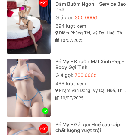
HOT
Dâm Bướm Ngon – Service Bao
Phê
Giá gọi:
300.000đ
694 lượt xem
Điềm Phùng Thị, Vỹ Dạ, Huế, Thừa Thiên Huế
10/07/2025
Bé My – Khuôn Mặt Xinh Đẹp-
Body Gợi Tình
Giá gọi:
700.000đ
499 lượt xem
Phạm Văn Đồng, Vỹ Dạ, Huế, Thừa Thiên Huế
10/07/2025
Bé My – Gái gọi Huế cao cấp
HOT
chất lượng vượt trội