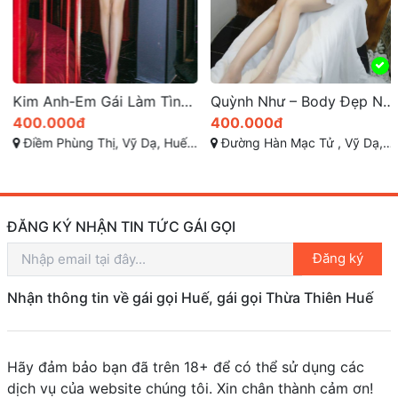
Kim Anh-Em Gái Làm Tình Siêu Nhiệt Huyết
Quỳnh Như – Body Đẹp Ngực To Làm Tình Bao Phê
400.000đ
400.000đ
Điềm Phùng Thị, Vỹ Dạ, Huế, Thừa Thiên Huế
Đường Hàn Mạc Tử , Vỹ Dạ, TP Huế
ĐĂNG KÝ NHẬN TIN TỨC GÁI GỌI
Đăng ký
Nhận thông tin về gái gọi Huế, gái gọi Thừa Thiên Huế
Hãy đảm bảo bạn đã trên 18+ để có thể sử dụng các
dịch vụ của website chúng tôi. Xin chân thành cảm ơn!