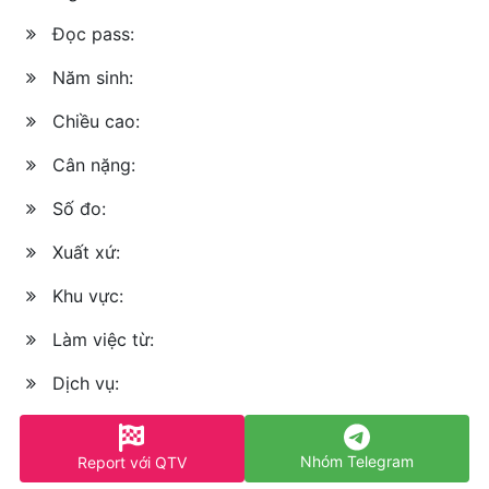
Đọc pass:
Năm sinh:
Chiều cao:
Cân nặng:
Số đo:
Xuất xứ:
Khu vực:
Làm việc từ:
Dịch vụ:
Nhóm Telegram
Report với QTV