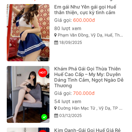
Em gái Như Yên gái gọi Huế
thân thiện, cực kỳ tình cảm
Giá gọi:
600.000đ
80 lượt xem
Phạm Văn Đồng, Vỹ Dạ, Huế, Thừa Thiên Huế
18/09/2025
Khám Phá Gái Gọi Thừa Thiên
HOT
Huế Cao Cấp – My My: Duyên
Dáng Tình Cảm, Ngọt Ngào Dễ
Thương
Giá gọi:
700.000đ
54 lượt xem
Đường Hàn Mạc Tử , Vỹ Dạ, TP Huế
03/12/2025
Kim Oanh-Gái Gọi Huế Giá Rẻ