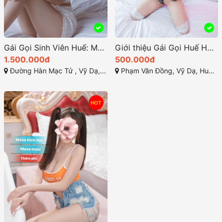
Gái Gọi Sinh Viên Huế: Một Thực Trạng Cần Được Nhìn Nhận
Giới thiệu Gái Gọi Huế Hoài An: Vẻ Đẹp Biển Người Vùng Cố Đô
1.500.000đ
500.000đ
Đường Hàn Mạc Tử , Vỹ Dạ, TP Huế
Phạm Văn Đồng, Vỹ Dạ, Huế, Thừa Thiên Huế
HOT