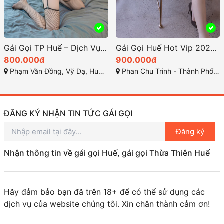
Gái Gọi TP Huế – Dịch Vụ Chất Lượng Cao Cấp 2025 Dành Cho anh Em Huế
Gái Gọi Huế Hot Vip 2025: Xu Hướng Nóng Bỏng
800.000đ
900.000đ
Phạm Văn Đồng, Vỹ Dạ, Huế, Thừa Thiên Huế
Phan Chu Trinh - Thành Phố Huế
ĐĂNG KÝ NHẬN TIN TỨC GÁI GỌI
Đăng ký
Nhận thông tin về gái gọi Huế, gái gọi Thừa Thiên Huế
Hãy đảm bảo bạn đã trên 18+ để có thể sử dụng các
dịch vụ của website chúng tôi. Xin chân thành cảm ơn!