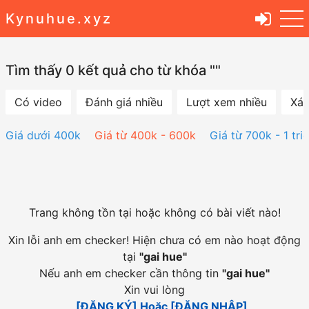
Kynuhue.xyz
Tìm thấy 0 kết quả cho từ khóa ""
Có video
Đánh giá nhiều
Lượt xem nhiều
Xác
Giá dưới 400k
Giá từ 400k - 600k
Giá từ 700k - 1 tri
Trang không tồn tại hoặc không có bài viết nào!
Xin lỗi anh em checker! Hiện chưa có em nào hoạt động
tại
"
gai hue
"
Nếu anh em checker cần thông tin
"
gai hue
"
Xin vui lòng
[ĐĂNG KÝ] Hoặc [ĐĂNG NHẬP]