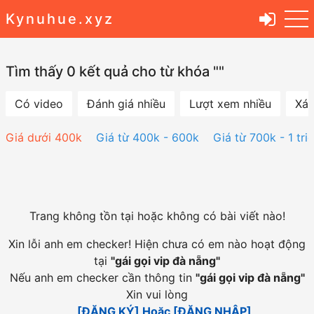
Kynuhue.xyz
Tìm thấy 0 kết quả cho từ khóa ""
Có video
Đánh giá nhiều
Lượt xem nhiều
Xác
Giá dưới 400k
Giá từ 400k - 600k
Giá từ 700k - 1 tri
Trang không tồn tại hoặc không có bài viết nào!
Xin lỗi anh em checker! Hiện chưa có em nào hoạt động
tại
"
gái gọi vip đà nẵng
"
Nếu anh em checker cần thông tin
"
gái gọi vip đà nẵng
"
Xin vui lòng
[ĐĂNG KÝ] Hoặc [ĐĂNG NHẬP]