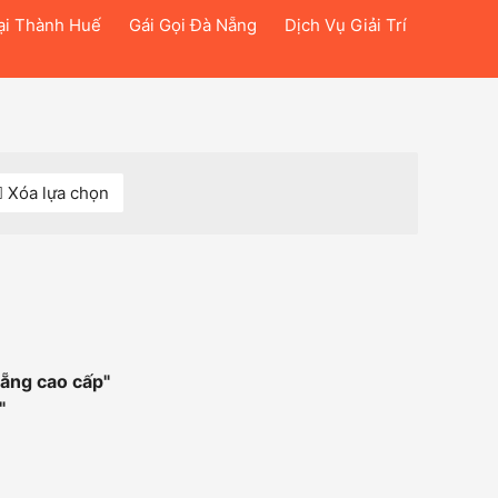
ại Thành Huế
Gái Gọi Đà Nẵng
Dịch Vụ Giải Trí
Xóa lựa chọn
nẵng cao cấp
"
"