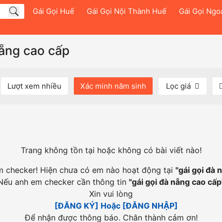
Gái Gọi Huế
Gái Gọi Nội Thành Huế
Gái Gọi Ngo
nẵng cao cấp
Lượt xem nhiều
Xác minh năm sinh
Lọc giá
Trang không tồn tại hoặc không có bài viết nào!
em checker! Hiện chưa có em nào hoạt động tại
"
gái gọi đà 
Nếu anh em checker cần thông tin
"
gái gọi đà nẵng cao cấp
Xin vui lòng
[ĐĂNG KÝ] Hoặc [ĐĂNG NHẬP]
Để nhận được thông báo. Chân thành cảm ơn!