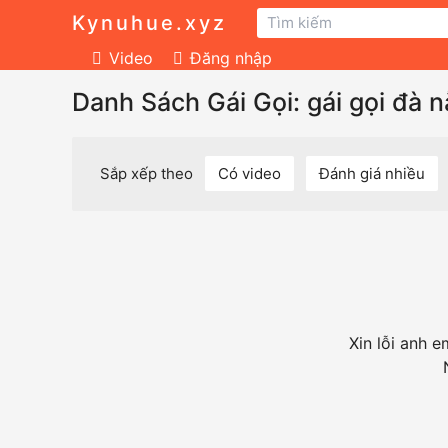
Kynuhue.xyz
Video
Đăng nhập
Danh Sách Gái Gọi: gái gọi đà 
Sắp xếp theo
Có video
Đánh giá nhiều
Xin lỗi anh 