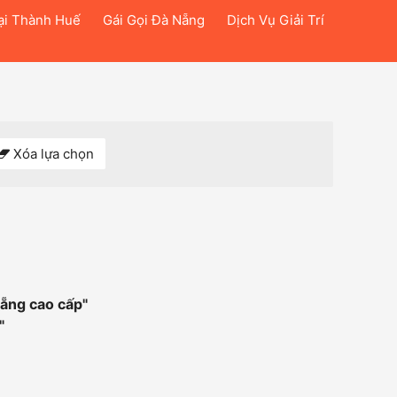
ại Thành Huế
Gái Gọi Đà Nẵng
Dịch Vụ Giải Trí
Xóa lựa chọn
nẵng cao cấp
"
"