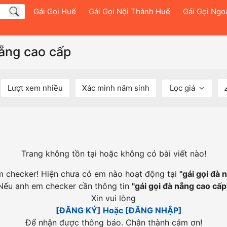
Gái Gọi Huế
Gái Gọi Nội Thành Huế
Gái Gọi Ngo
nẵng cao cấp
Lượt xem nhiều
Xác minh năm sinh
Lọc giá
Trang không tồn tại hoặc không có bài viết nào!
em checker! Hiện chưa có em nào hoạt động tại
"
gái gọi đà 
Nếu anh em checker cần thông tin
"
gái gọi đà nẵng cao cấp
Xin vui lòng
[ĐĂNG KÝ] Hoặc [ĐĂNG NHẬP]
Để nhận được thông báo. Chân thành cảm ơn!