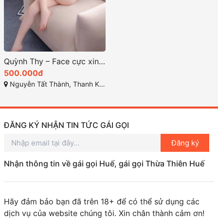
Quỳnh Thy – Face cực xinh, sang chảnh, da trắng, nhiệt tình chiêu khách – Chuẩn gái miền Tây tại Gái Gọi Đà Nẵng
500.000đ
Nguyễn Tất Thành, Thanh Khê, Đà Nẵng
ĐĂNG KÝ NHẬN TIN TỨC GÁI GỌI
Đăng ký
Nhận thông tin về gái gọi Huế, gái gọi Thừa Thiên Huế
Hãy đảm bảo bạn đã trên 18+ để có thể sử dụng các
dịch vụ của website chúng tôi. Xin chân thành cảm ơn!