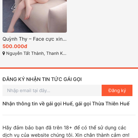
Quỳnh Thy – Face cực xinh, sang chảnh, da trắng, nhiệt tình chiêu khách – Chuẩn gái miền Tây tại Gái Gọi Đà Nẵng
500.000đ
Nguyễn Tất Thành, Thanh Khê, Đà Nẵng
ĐĂNG KÝ NHẬN TIN TỨC GÁI GỌI
Đăng ký
Nhận thông tin về gái gọi Huế, gái gọi Thừa Thiên Huế
Hãy đảm bảo bạn đã trên 18+ để có thể sử dụng các
dịch vụ của website chúng tôi. Xin chân thành cảm ơn!