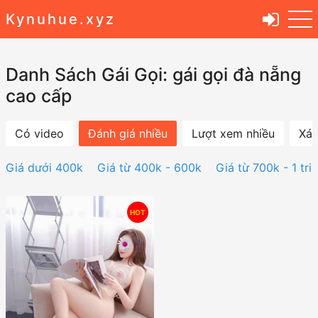
Kynuhue.xyz
Danh Sách Gái Gọi: gái gọi đà nẵng
cao cấp
Có video
Đánh giá nhiều
Lượt xem nhiều
Xác
Giá dưới 400k
Giá từ 400k - 600k
Giá từ 700k - 1 tri
HOT