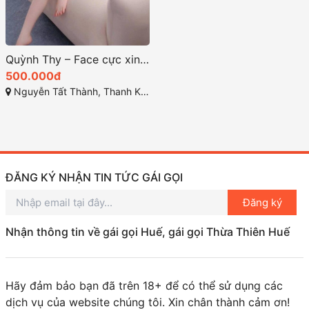
Quỳnh Thy – Face cực xinh, sang chảnh, da trắng, nhiệt tình chiêu khách – Chuẩn gái miền Tây tại Gái Gọi Đà Nẵng
500.000đ
Nguyễn Tất Thành, Thanh Khê, Đà Nẵng
ĐĂNG KÝ NHẬN TIN TỨC GÁI GỌI
Đăng ký
Nhận thông tin về gái gọi Huế, gái gọi Thừa Thiên Huế
Hãy đảm bảo bạn đã trên 18+ để có thể sử dụng các
dịch vụ của website chúng tôi. Xin chân thành cảm ơn!