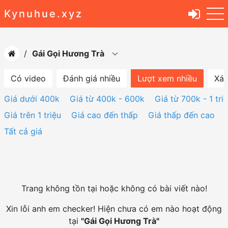
Kynuhue.xyz
Gái Gọi Hương Trà
Có video
Đánh giá nhiều
Lượt xem nhiều
Xác
Giá dưới 400k
Giá từ 400k - 600k
Giá từ 700k - 1 tri
Giá trên 1 triệu
Giá cao đến thấp
Giá thấp đến cao
Tất cả giá
Trang không tồn tại hoặc không có bài viết nào!
Xin lỗi anh em checker! Hiện chưa có em nào hoạt động
tại
"
Gái Gọi Hương Trà
"