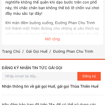
nightlife không thể quên khi dạo bước trên con phố
này, thì chắc chắn bạn không thể bỏ lỡ chốn vui chơi
đầy màu sắc tại đây!
Khi màn đêm buông xuống, Đường Phan Chu Trinh
trở thành một thiên đường cho những ai yêu thích sự
nhộn nhịp và những điều mới mẻ. Những ánh đèn lấp
Mở rộng
lánh và không khí rộn ràng luôn thu hút đông đảo
người dân địa phương lẫn du khách. Đặc biệt hơn,
nơi đây còn có nhiều cô gái gọi xinh đẹp, sẵn sàng
Trang Chủ
Gái Gọi Huế
Đường Phan Chu Trinh
đồng hành cùng bạn trong những khoảnh khắc vui
vẻ và thú vị nhất.
ĐĂNG KÝ NHẬN TIN TỨC GÁI GỌI
Nếu bạn đã quá quen thuộc với những quán bar hay
Đăng ký
hộp đêm thông thường, thì tại Huế, bạn sẽ được trải
nghiệm sự khác biệt! Những cô gái ở đây không chỉ
Nhận thông tin về gái gọi Huế, gái gọi Thừa Thiên Huế
đẹp mà còn thông minh, duyên dáng và biết cách
làm cho buổi tối của bạn trở nên hoàn hảo hơn bao
giờ hết. Họ sẽ là những người bạn đồng hành tuyệt
Hãy đảm bảo bạn đã trên 18+ để có thể sử dụng các