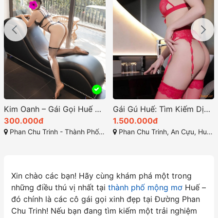
Kim Oanh – Gái Gọi Huế Giá Rẻ, Dịch Vụ Làm Tình Ngon
Gái Gú Huế: Tìm Kiếm Dịch Vụ Tình Dục 2025 Tại TP Huế
300.000đ
1.500.000đ
Phan Chu Trinh - Thành Phố Huế
Phan Chu Trinh, An Cựu, Huế, Thừa Thiên Huế
Xin chào các bạn! Hãy cùng khám phá một trong
những điều thú vị nhất tại
thành phố mộng mơ
Huế –
đó chính là các cô gái gọi xinh đẹp tại Đường Phan
Chu Trinh! Nếu bạn đang tìm kiếm một trải nghiệm